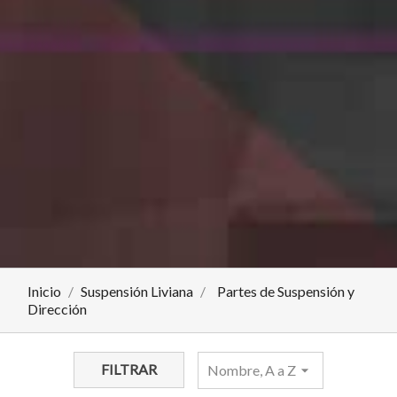
Inicio
Suspensión Liviana
Partes de Suspensión y
Dirección
FILTRAR
Nombre, A a Z
arrow_drop_down