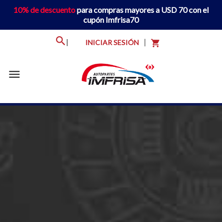
10% de descuento
para compras mayores a USD 70 con el
cupón Imfrisa70
INICIAR SESIÓN
shopping_cart
menu