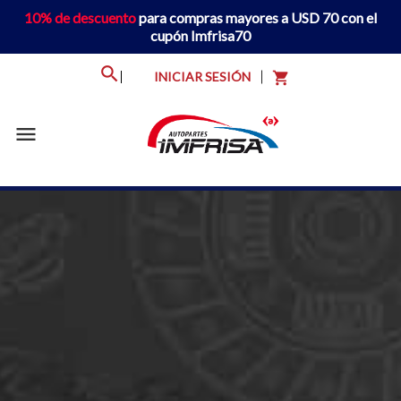
10% de descuento
para compras mayores a USD 70 con el
cupón Imfrisa70
INICIAR SESIÓN
shopping_cart
menu