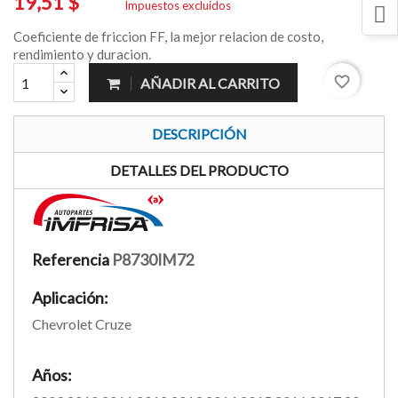
19,51 $
Impuestos excluidos
Coeficiente de friccion FF, la mejor relacion de costo,
rendimiento y duracion.
favorite_border
AÑADIR AL CARRITO
DESCRIPCIÓN
DETALLES DEL PRODUCTO
Referencia
P8730IM72
Aplicación:
Chevrolet Cruze
Años: