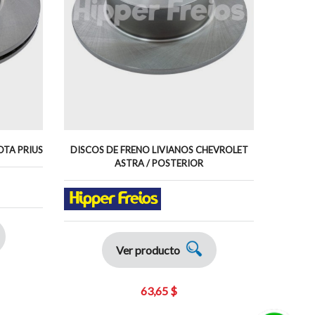
OTA PRIUS
DISCOS DE FRENO LIVIANOS CHEVROLET
MANG
ASTRA / POSTERIOR
Ver producto
63,65 $