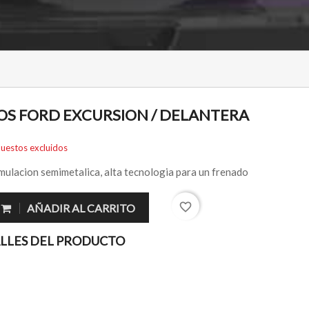
NOS FORD EXCURSION / DELANTERA
uestos excluidos
rmulacion semimetalica, alta tecnologia para un frenado
favorite_border
AÑADIR AL CARRITO
LLES DEL PRODUCTO