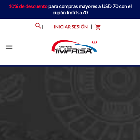
10% de descuento
para compras mayores a USD 70 con el
cupón Imfrisa70
INICIAR SESIÓN
shopping_cart
menu