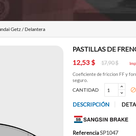
undai Getz / Delantera
PASTILLAS DE FRE
12,53 $
17,90 $
Imp
Coeficiente de friccion FF y fo
seguro.
CANTIDAD
bloc
DESCRIPCIÓN
DETA
Referencia
SP1047