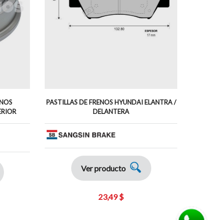
ANOS
PASTILLAS DE FRENOS HYUNDAI ELANTRA /
PASTIL
ERIOR
DELANTERA
Ver producto
23,49 $