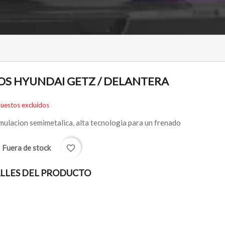
NOS HYUNDAI GETZ / DELANTERA
uestos excluidos
rmulacion semimetalica, alta tecnologia para un frenado
Fuera de stock
favorite_border
k
LLES DEL PRODUCTO