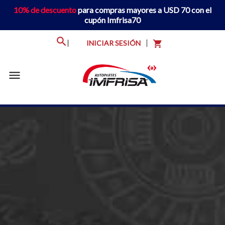
10% de descuento
para compras mayores a USD 70 con el
cupón Imfrisa70
INICIAR SESIÓN
shopping_cart
menu