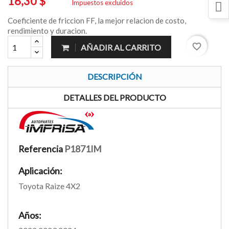
16,30 $
Impuestos excluidos
Coeficiente de friccion FF, la mejor relacion de costo,
rendimiento y duracion.
favorite_border
AÑADIR AL CARRITO
DESCRIPCIÓN
DETALLES DEL PRODUCTO
Referencia
P1871IM
Aplicación:
Toyota Raize 4X2
Años: