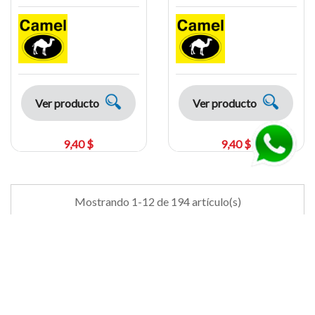
Ver producto
Ver producto
9,40 $
9,40 $
Mostrando 1-12 de 194 artículo(s)
chevron_right
1
2
3
17
…
REDES SOCIALES