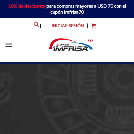
10% de descuento
para compras mayores a USD 70 con el
cupón Imfrisa70
INICIAR SESIÓN
shopping_cart
menu