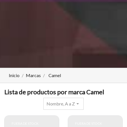
Inicio
Marcas
Camel
Lista de productos por marca Camel
Nombre, A a Z
arrow_drop_down
FUERA DE STOCK
FUERA DE STOCK