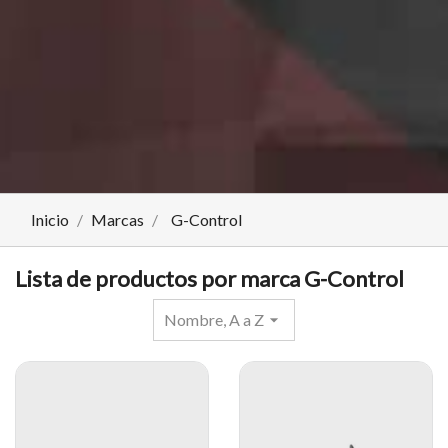
Inicio
Marcas
G-Control
Lista de productos por marca G-Control
Nombre, A a Z
arrow_drop_down