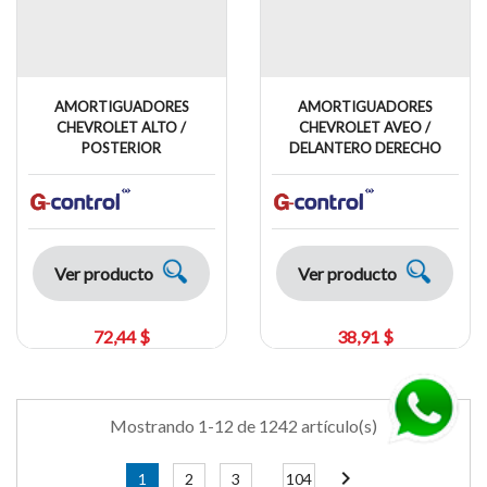
AMORTIGUADORES
AMORTIGUADORES
CHEVROLET ALTO /
CHEVROLET AVEO /
POSTERIOR
DELANTERO DERECHO
Ver producto
Ver producto
72,44 $
38,91 $
Mostrando 1-12 de 1242 artículo(s)
chevron_right
1
2
3
104