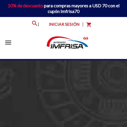
10% de descuento
para compras mayores a USD 70 con el
cupón Imfrisa70
INICIAR SESIÓN
shopping_cart
menu