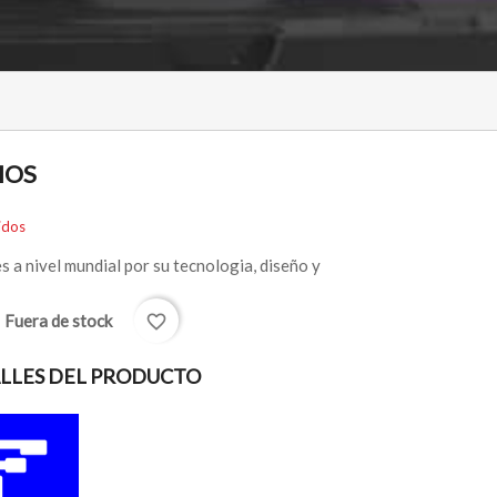
IOS
idos
s a nivel mundial por su tecnologia, diseño y
Fuera de stock
favorite_border
k
LLES DEL PRODUCTO