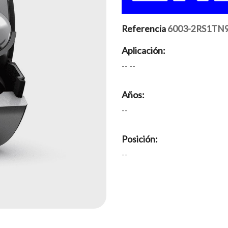
Referencia
6003-2RS1TN
Aplicación:
-- --
Años:
--
Posición:
--