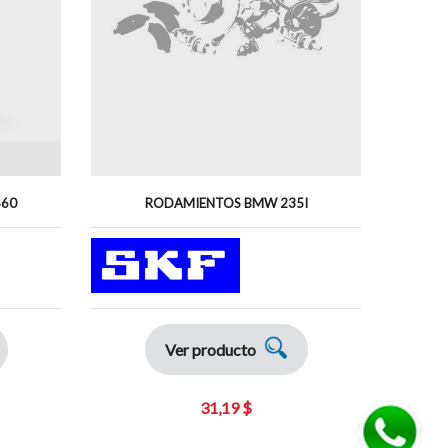
660
RODAMIENTOS BMW 235I
RODAMI
Ver producto
31,19 $