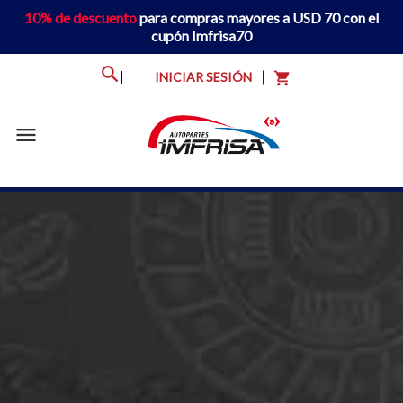
10% de descuento
para compras mayores a USD 70 con el
cupón Imfrisa70
INICIAR SESIÓN
shopping_cart
menu