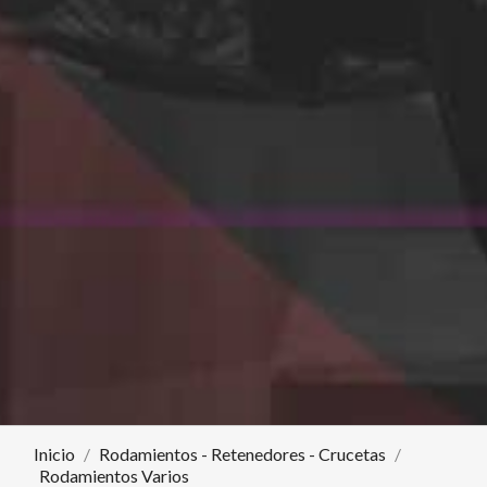
Inicio
Rodamientos - Retenedores - Crucetas
Rodamientos Varios