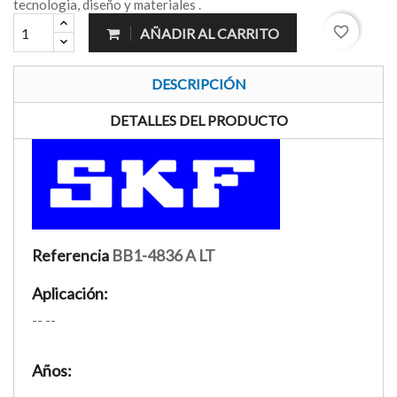
tecnologia, diseño y materiales .
favorite_border
AÑADIR AL CARRITO
DESCRIPCIÓN
DETALLES DEL PRODUCTO
Referencia
BB1-4836 A LT
Aplicación:
-- --
Años:
--