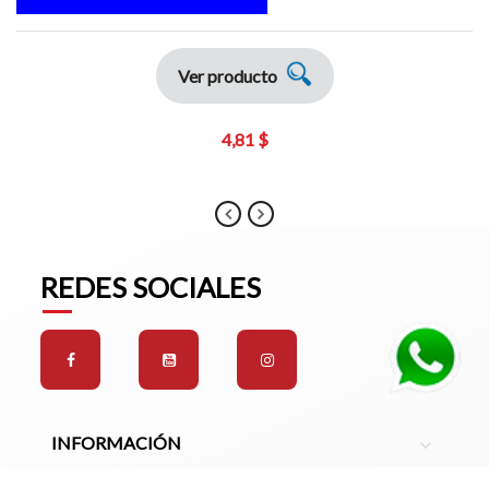
Ver producto
4,81 $
REDES SOCIALES
INFORMACIÓN
expand_more