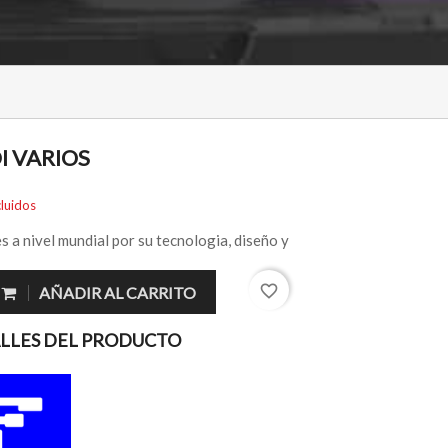
 VARIOS
luidos
s a nivel mundial por su tecnologia, diseño y
favorite_border
AÑADIR AL CARRITO
LLES DEL PRODUCTO