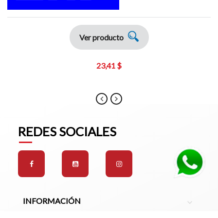
Ver producto
23,41 $
REDES SOCIALES
INFORMACIÓN
expand_more