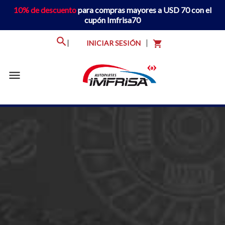
10% de descuento
para compras mayores a USD 70 con el
cupón Imfrisa70
INICIAR SESIÓN
shopping_cart
menu