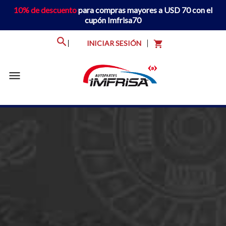
10% de descuento
para compras mayores a USD 70 con el
cupón Imfrisa70
INICIAR SESIÓN
shopping_cart
menu