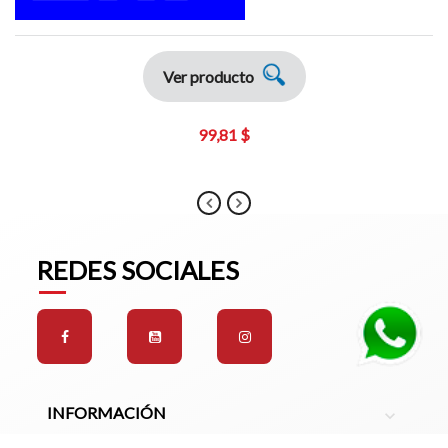
Ver producto
99,81 $
REDES SOCIALES
INFORMACIÓN
expand_more