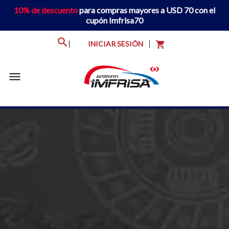
10% de descuento
para compras mayores a USD 70 con el
cupón Imfrisa70
INICIAR SESIÓN
shopping_cart
menu