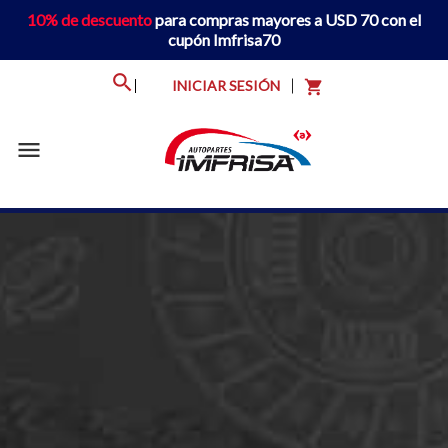
10% de descuento
para compras mayores a USD 70 con el
cupón Imfrisa70
INICIAR SESIÓN
shopping_cart
menu