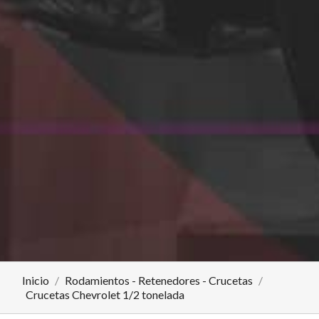
Inicio
Rodamientos - Retenedores - Crucetas
Crucetas Chevrolet 1/2 tonelada