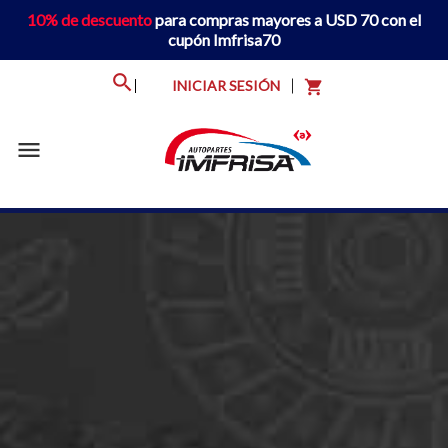
10% de descuento
para compras mayores a USD 70 con el
cupón Imfrisa70
INICIAR SESIÓN
shopping_cart
menu