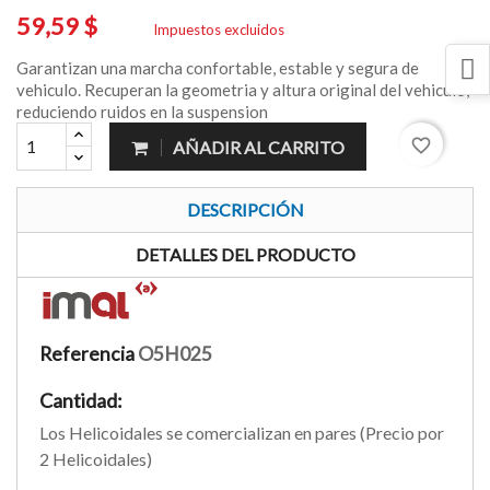
59,59 $
Impuestos excluidos
Garantizan una marcha confortable, estable y segura de
vehiculo. Recuperan la geometria y altura original del vehiculo,
reduciendo ruidos en la suspension
favorite_border
AÑADIR AL CARRITO
DESCRIPCIÓN
DETALLES DEL PRODUCTO
Referencia
O5H025
Cantidad:
Los Helicoidales se comercializan en pares (Precio por
2 Helicoidales)