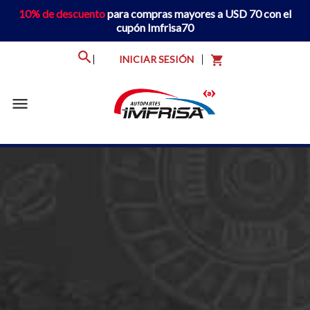
10% de descuento
para compras mayores a USD 70 con el
cupón Imfrisa70
INICIAR SESIÓN
shopping_cart
menu