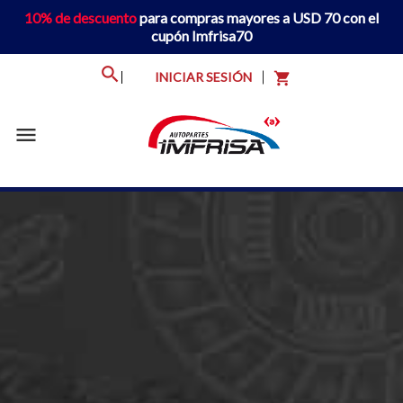
10% de descuento
para compras mayores a USD 70 con el
cupón Imfrisa70
INICIAR SESIÓN
shopping_cart
menu