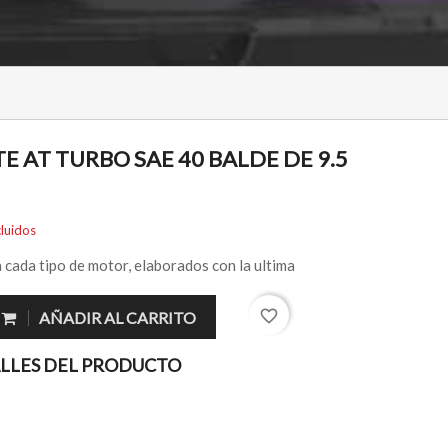
E AT TURBO SAE 40 BALDE DE 9.5
luidos
 cada tipo de motor, elaborados con la ultima
favorite_border
AÑADIR AL CARRITO
LLES DEL PRODUCTO