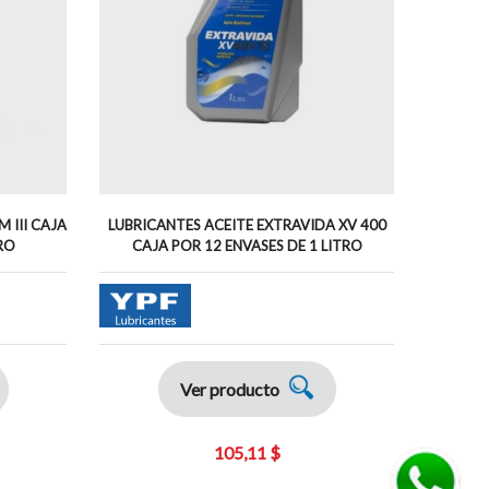
 III CAJA
LUBRICANTES ACEITE EXTRAVIDA XV 400
LUBR
RO
CAJA POR 12 ENVASES DE 1 LITRO
80W90 C
Ver producto
105,11 $