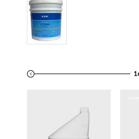
1
FUERA