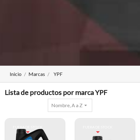
Inicio
Marcas
YPF
Lista de productos por marca YPF
Nombre, A a Z
arrow_drop_down
FUERA DE STOCK
FUERA DE STOCK