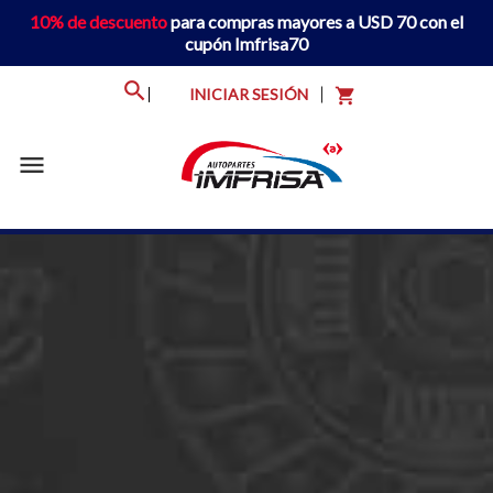
10% de descuento
para compras mayores a USD 70 con el
cupón Imfrisa70
INICIAR SESIÓN
shopping_cart
menu