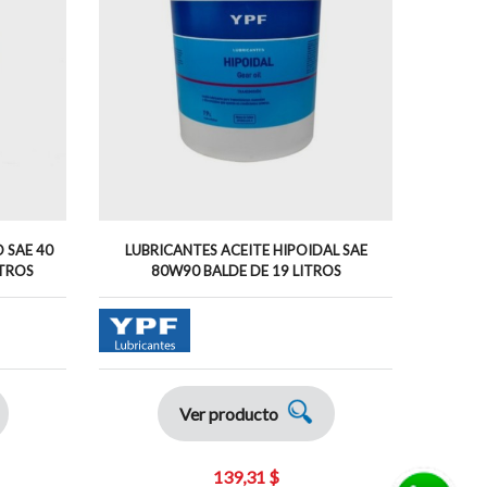
 SAE 40
LUBRICANTES ACEITE HIPOIDAL SAE
LUBRIC
ITROS
80W90 BALDE DE 19 LITROS
Ver producto
139,31 $