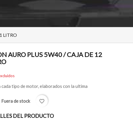
1 LITRO
N AURO PLUS 5W40 / CAJA DE 12
RO
xcluidos
 cada tipo de motor, elaborados con la ultima
Fuera de stock
favorite_border
k
LLES DEL PRODUCTO