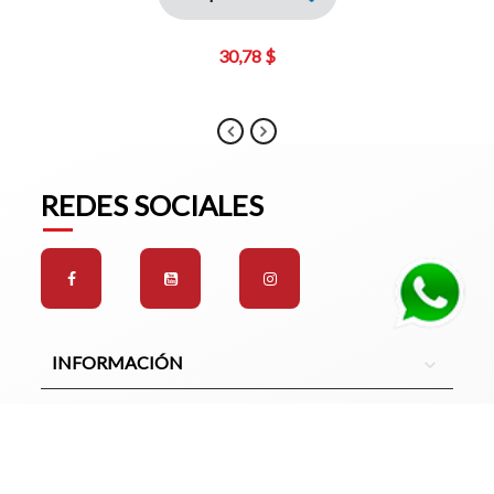
30,78 $
REDES SOCIALES
INFORMACIÓN
expand_more
Oficinal principal:
Quito - Ecuador. Panamericana norte Km
12 y medio vía Calderón.