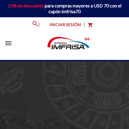
10% de descuento
para compras mayores a USD 70 con el
cupón Imfrisa70
INICIAR SESIÓN
shopping_cart
menu