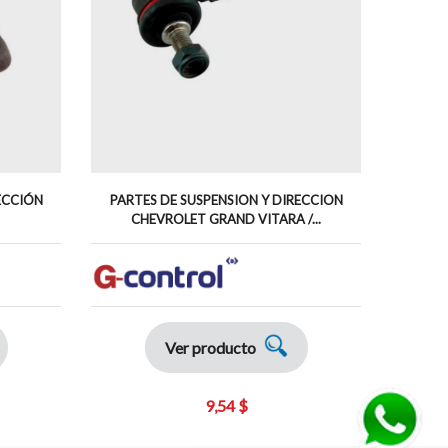
ECCIÓN
PARTES DE SUSPENSION Y DIRECCION
PARTE
CHEVROLET GRAND VITARA /...
HY
Ver producto
9,54 $