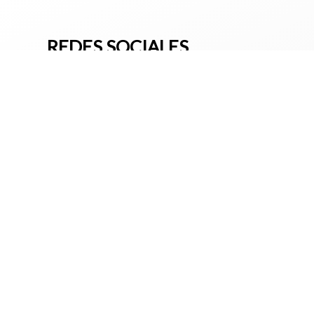
REDES SOCIALES
Oficinal principal:
Quito - Ecuador. Panamericana norte Km 12 
1800 Imfrisa (463747)
PBX: (593 2) 2821811
TÉRMINOS Y CONDICIONES