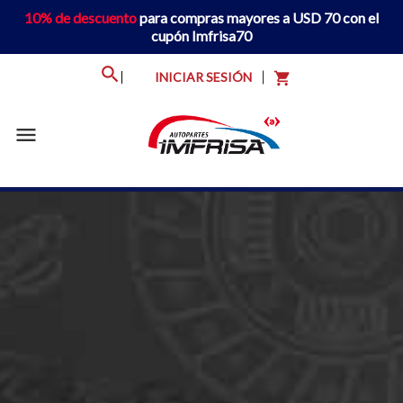
10% de descuento
para compras mayores a USD 70 con el
cupón Imfrisa70
INICIAR SESIÓN
shopping_cart
menu