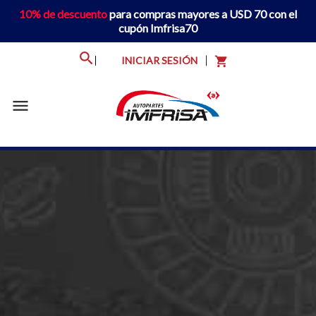
10% de descuento
para compras mayores a USD 70 con el
cupón Imfrisa70
INICIAR SESIÓN
shopping_cart
menu