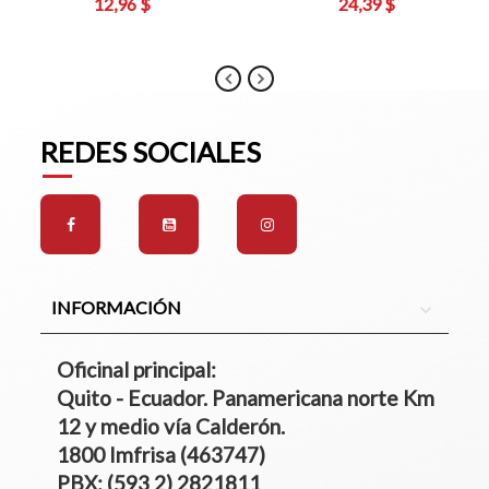
12,96 $
24,39 $
REDES SOCIALES
INFORMACIÓN
expand_more
Oficinal principal:
Quito - Ecuador. Panamericana norte Km
12 y medio vía Calderón.
1800 Imfrisa (463747)
PBX: (593 2) 2821811