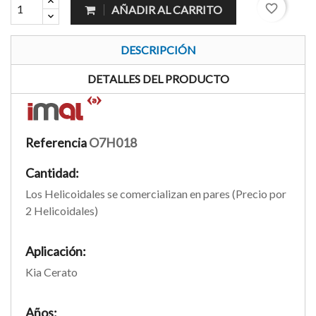
favorite_border
AÑADIR AL CARRITO
DESCRIPCIÓN
DETALLES DEL PRODUCTO
Referencia
O7H018
Cantidad:
Los Helicoidales se comercializan en pares (Precio por
2 Helicoidales)
Aplicación:
Kia Cerato
Años: