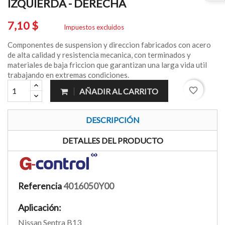
IZQUIERDA - DERECHA
7,10 $
Impuestos excluidos
Componentes de suspension y direccion fabricados con acero
de alta calidad y resistencia mecanica, con terminados y
materiales de baja friccion que garantizan una larga vida util
trabajando en extremas condiciones.
favorite_border
AÑADIR AL CARRITO
DESCRIPCIÓN
DETALLES DEL PRODUCTO
Referencia
4016050Y00
Aplicación:
Nissan Sentra B13