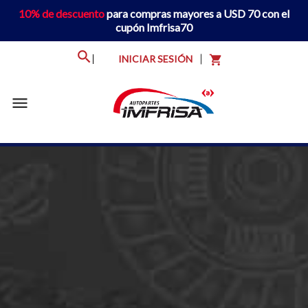
10% de descuento
para compras mayores a USD 70 con el
cupón Imfrisa70
INICIAR SESIÓN
shopping_cart
menu