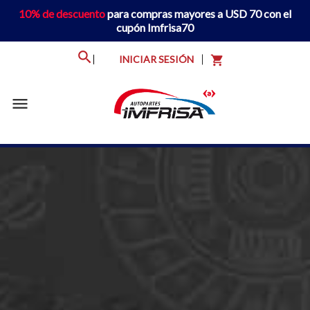
10% de descuento
para compras mayores a USD 70 con el
cupón Imfrisa70
INICIAR SESIÓN
shopping_cart
menu