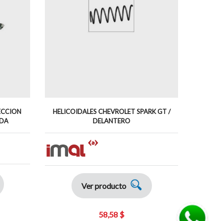
ECCION
HELICOIDALES CHEVROLET SPARK GT /
PARTE
RDA
DELANTERO
CHEVRO
Ver producto
58,58 $