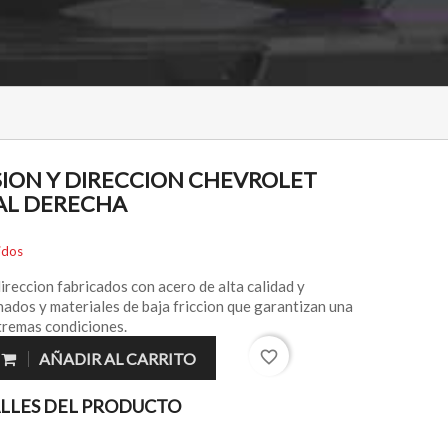
SION Y DIRECCION CHEVROLET
AL DERECHA
idos
reccion fabricados con acero de alta calidad y
nados y materiales de baja friccion que garantizan una
xtremas condiciones.
favorite_border
AÑADIR AL CARRITO
LLES DEL PRODUCTO