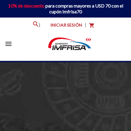
10% de descuento
para compras mayores a USD 70 con el
cupón Imfrisa70
INICIAR SESIÓN
shopping_cart
menu