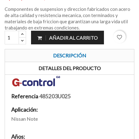
Componentes de suspension y direccion fabricados con acero
de alta calidad y resistencia mecanica, con terminados y
materiales de baja friccion que garantizan una larga vida util
trabajando en extremas condiciones.
favorite_border
AÑADIR AL CARRITO
DESCRIPCIÓN
DETALLES DEL PRODUCTO
Referencia
485203U025
Aplicación:
Nissan Note
Años: