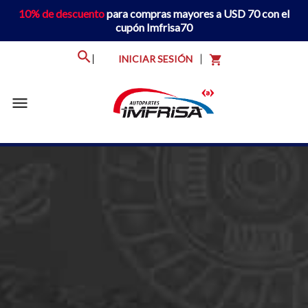
10% de descuento
para compras mayores a USD 70 con el
cupón Imfrisa70
INICIAR SESIÓN
shopping_cart
menu