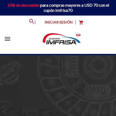
10% de descuento
para compras mayores a USD 70 con el
cupón Imfrisa70
INICIAR SESIÓN
shopping_cart
menu