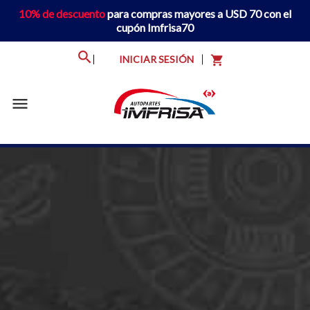
10% de descuento
para compras mayores a USD 70 con el
cupón Imfrisa70
INICIAR SESIÓN
shopping_cart
menu