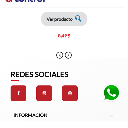
Ver producto
8,49 $
REDES SOCIALES
INFORMACIÓN
expand_more