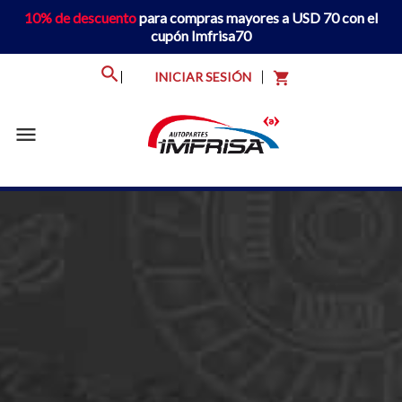
10% de descuento
para compras mayores a USD 70 con el
cupón Imfrisa70
INICIAR SESIÓN
shopping_cart
menu