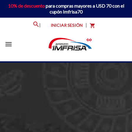
10% de descuento
para compras mayores a USD 70 con el
cupón Imfrisa70
INICIAR SESIÓN
shopping_cart
menu