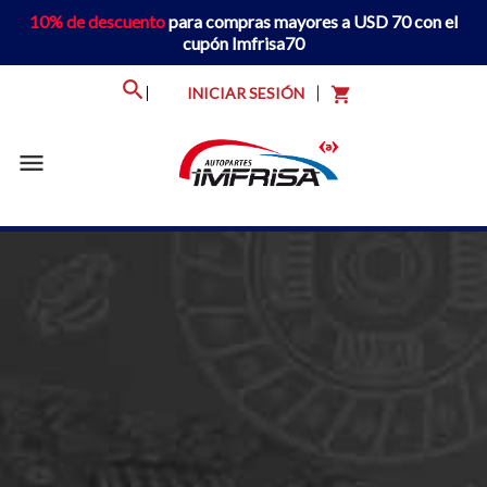
10% de descuento
para compras mayores a USD 70 con el
cupón Imfrisa70
INICIAR SESIÓN
shopping_cart
menu