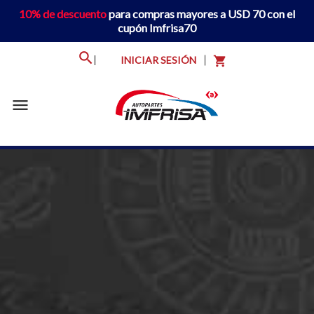
10% de descuento
para compras mayores a USD 70 con el
cupón Imfrisa70
INICIAR SESIÓN
shopping_cart
menu