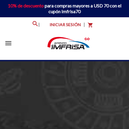
10% de descuento
para compras mayores a USD 70 con el
cupón Imfrisa70
INICIAR SESIÓN
shopping_cart
menu