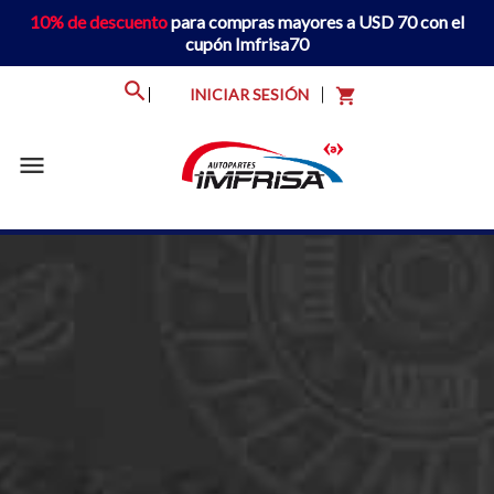
10% de descuento
para compras mayores a USD 70 con el
cupón Imfrisa70
INICIAR SESIÓN
shopping_cart
menu