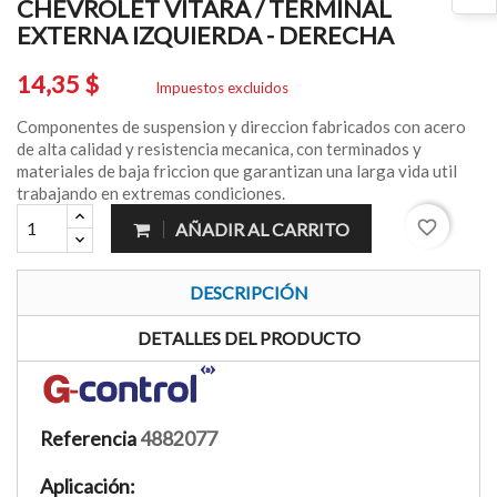
CHEVROLET VITARA / TERMINAL
EXTERNA IZQUIERDA - DERECHA
14,35 $
Impuestos excluidos
Componentes de suspension y direccion fabricados con acero
de alta calidad y resistencia mecanica, con terminados y
materiales de baja friccion que garantizan una larga vida util
trabajando en extremas condiciones.
favorite_border
AÑADIR AL CARRITO
DESCRIPCIÓN
DETALLES DEL PRODUCTO
Referencia
4882077
Aplicación: