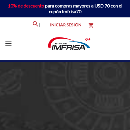
10% de descuento
para compras mayores a USD 70 con el
cupón Imfrisa70
INICIAR SESIÓN
shopping_cart
menu