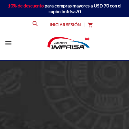
10% de descuento
para compras mayores a USD 70 con el
cupón Imfrisa70
INICIAR SESIÓN
shopping_cart
menu