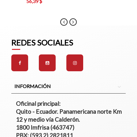
56,39 $
REDES SOCIALES
INFORMACIÓN
expand_more
Oficinal principal:
Quito - Ecuador. Panamericana norte Km
12 y medio vía Calderón.
1800 Imfrisa (463747)
PBX: (593 2) 2821811