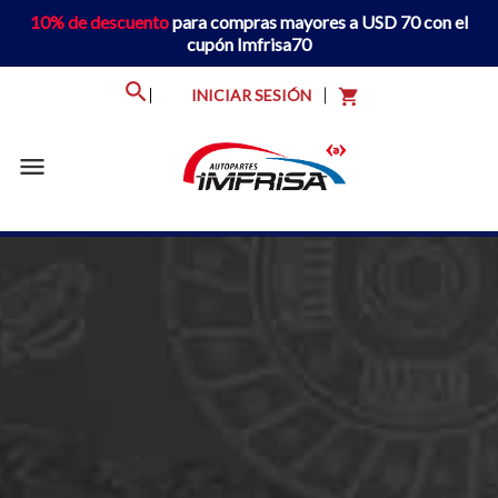
10% de descuento
para compras mayores a USD 70 con el
cupón Imfrisa70
INICIAR SESIÓN
shopping_cart
menu